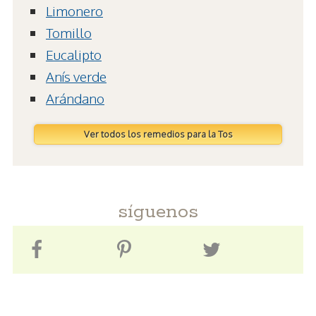
Limonero
Tomillo
Eucalipto
Anís verde
Arándano
Ver todos los remedios para la Tos
síguenos