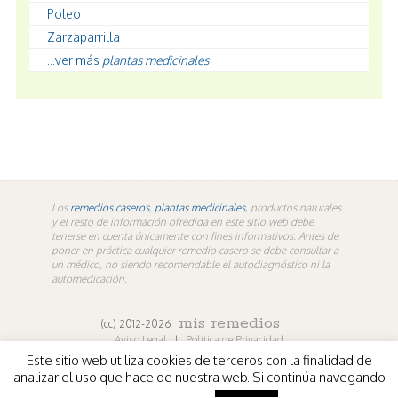
Poleo
Zarzaparrilla
...ver más
plantas medicinales
Los
remedios caseros
,
plantas medicinales
, productos naturales
y el resto de información ofredida en este sitio web debe
tenerse en cuenta únicamente con fines informativos. Antes de
poner en práctica cualquier remedio casero se debe consultar a
un médico, no siendo recomendable el autodiagnóstico ni la
automedicación.
mis remedios
(cc) 2012-2026
Aviso Legal
|
Política de Privacidad
Este sitio web utiliza cookies de terceros con la finalidad de
En los contenidos propios de misremedios. En vídeos y
analizar el uso que hace de nuestra web. Si continúa navegando
fotografías de terceros aplica la licencia de sus