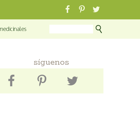
medicinales
síguenos