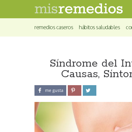
remedios caseros
hábitos saludables
co
Síndrome del In
Causas, Sínt
me gusta