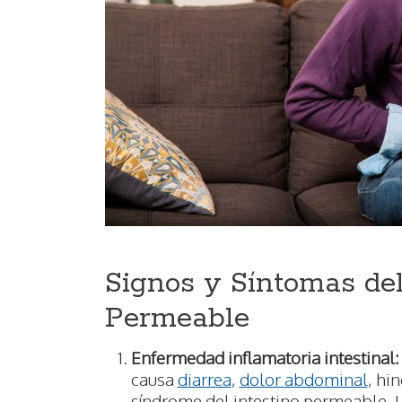
Signos y Síntomas del
Permeable
Enfermedad inflamatoria intestinal:
causa
diarrea
,
dolor abdominal
, hi
síndrome del intestino permeable. L