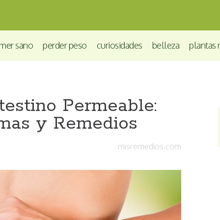
mer sano
perder peso
curiosidades
belleza
plantas 
testino Permeable:
omas y Remedios
misremedios.com