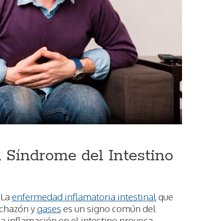
 Síndrome del Intestino
La
enfermedad inflamatoria intestinal
que
nchazón y
gases
es un signo común del
a inflamación en el intestino provoca