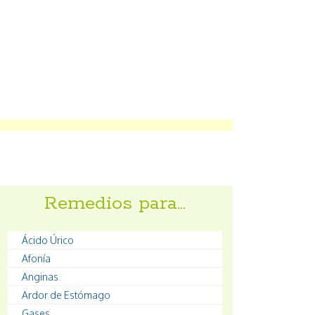
Remedios para…
Ácido Úrico
Afonía
Anginas
Ardor de Estómago
Gases