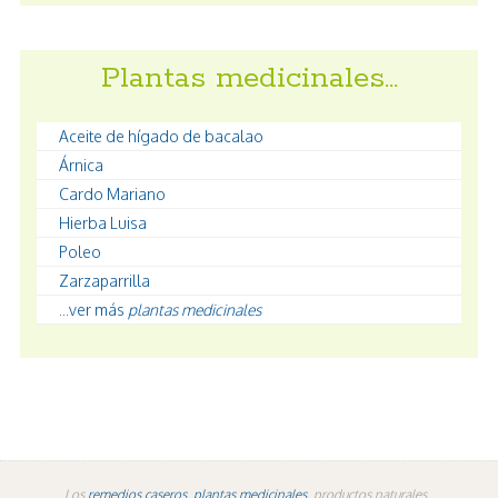
Plantas medicinales…
Aceite de hígado de bacalao
Árnica
Cardo Mariano
Hierba Luisa
Poleo
Zarzaparrilla
...ver más
plantas medicinales
Los
remedios caseros
,
plantas medicinales
, productos naturales