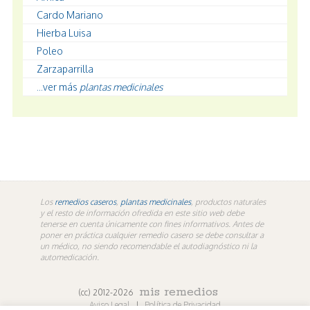
Cardo Mariano
Hierba Luisa
Poleo
Zarzaparrilla
...ver más
plantas medicinales
Los
remedios caseros
,
plantas medicinales
, productos naturales
y el resto de información ofredida en este sitio web debe
tenerse en cuenta únicamente con fines informativos. Antes de
poner en práctica cualquier remedio casero se debe consultar a
un médico, no siendo recomendable el autodiagnóstico ni la
automedicación.
mis remedios
(cc) 2012-2026
Aviso Legal
|
Política de Privacidad