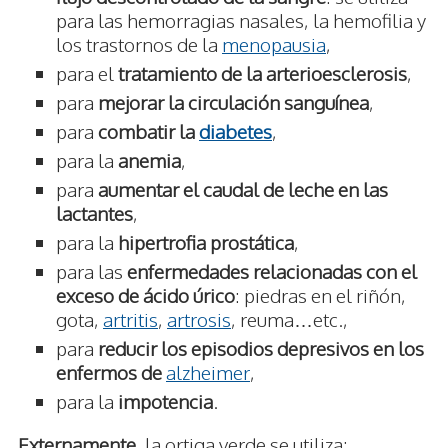
para las hemorragias nasales, la hemofilia y
los trastornos de la
menopausia
,
para el
tratamiento de la arterioesclerosis
,
para
mejorar la circulación sanguínea
,
para
combatir la
diabetes
,
para la
anemia
,
para
aumentar el caudal de leche en las
lactantes
,
para la
hipertrofia prostática
,
para las
enfermedades relacionadas con el
exceso de ácido úrico
: piedras en el riñón,
gota,
artritis
,
artrosis
, reuma…etc.,
para
reducir los episodios depresivos en los
enfermos de
alzheimer
,
para la
impotencia
.
Externamente
, la ortiga verde se utiliza: