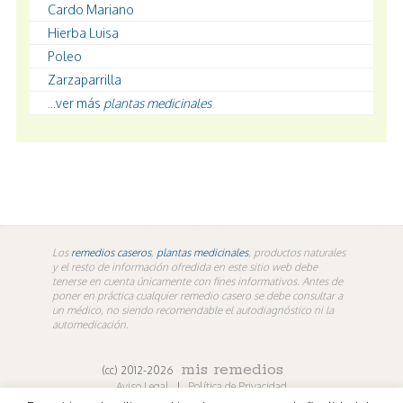
Cardo Mariano
Hierba Luisa
Poleo
Zarzaparrilla
...ver más
plantas medicinales
Los
remedios caseros
,
plantas medicinales
, productos naturales
y el resto de información ofredida en este sitio web debe
tenerse en cuenta únicamente con fines informativos. Antes de
poner en práctica cualquier remedio casero se debe consultar a
un médico, no siendo recomendable el autodiagnóstico ni la
automedicación.
mis remedios
(cc) 2012-2026
Aviso Legal
|
Política de Privacidad