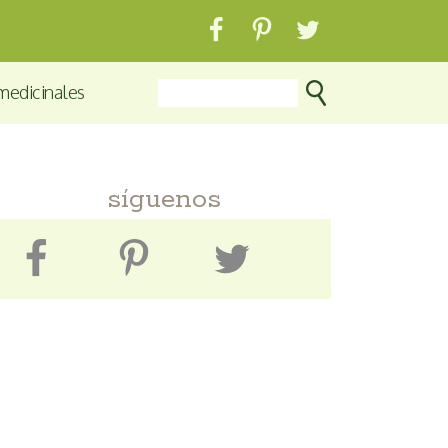
medicinales
síguenos