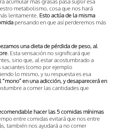
rá acumular más grasas pasa suplir esa
 nuestro metabolismo, cosa que nos hará
 más lentamente.
Esto actúa de la misma
omida
pensando en que así perderemos más
ezamos una dieta de pérdida de peso, al
bre
. Esta sensación no significará que
entes, sino que, al estar acostumbrado a
 saciantes (como por ejemplo
biendo lo mismo, y su respuesta es esa
al “mono” en una adicción, y desaparecerá en
costumbre a comer las cantidades que
 recomendable hacer las 5 comidas mínimas
iempo entre comidas evitará que nos entre
s, también nos ayudará a no comer