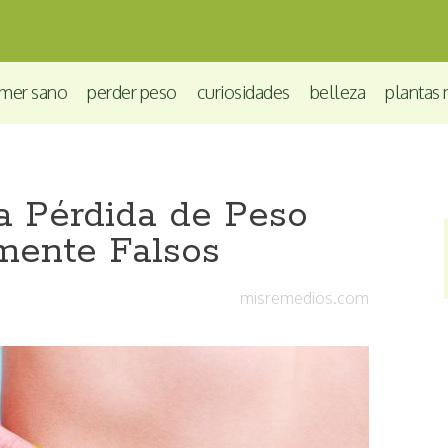
mer sano
perder peso
curiosidades
belleza
plantas 
la Pérdida de Peso
ente Falsos
misremedios.com