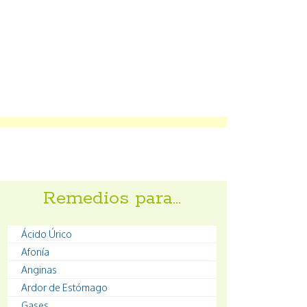
Remedios para…
Ácido Úrico
Afonía
Anginas
Ardor de Estómago
Gases