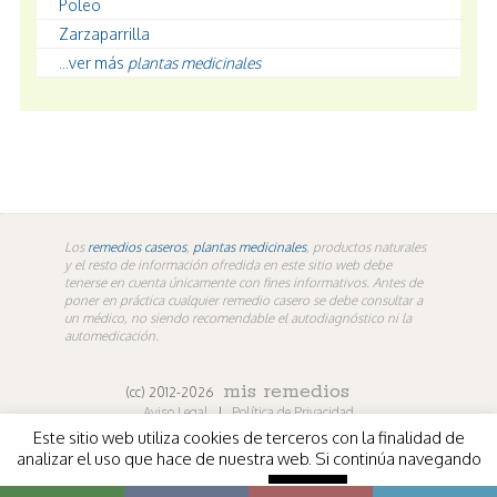
Poleo
Zarzaparrilla
...ver más
plantas medicinales
Los
remedios caseros
,
plantas medicinales
, productos naturales
y el resto de información ofredida en este sitio web debe
tenerse en cuenta únicamente con fines informativos. Antes de
poner en práctica cualquier remedio casero se debe consultar a
un médico, no siendo recomendable el autodiagnóstico ni la
automedicación.
mis remedios
(cc) 2012-2026
Aviso Legal
|
Política de Privacidad
Este sitio web utiliza cookies de terceros con la finalidad de
En los contenidos propios de misremedios. En vídeos y
analizar el uso que hace de nuestra web. Si continúa navegando
fotografías de terceros aplica la licencia de sus
entendemos que acepta su uso.
Más información
Aceptar
respectivos autores.