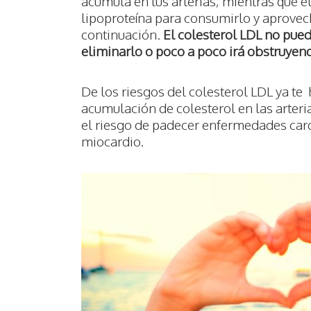
acumula en tus arterias, mientras que e
lipoproteína para consumirlo y aprovec
continuación.
El colesterol LDL no pued
eliminarlo o poco a poco irá obstruyend
De los riesgos del colesterol LDL ya 
acumulación de colesterol en las arter
el riesgo de padecer enfermedades card
miocardio.