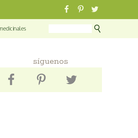
medicinales
síguenos