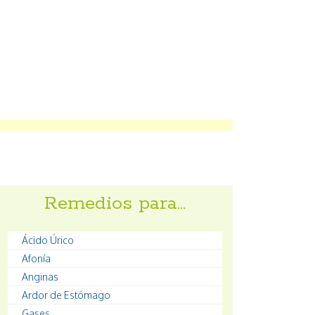
Remedios para…
Ácido Úrico
Afonía
Anginas
Ardor de Estómago
Gases