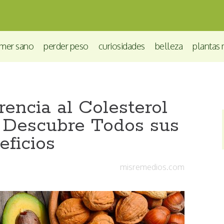
mer sano
perder peso
curiosidades
belleza
plantas 
encia al Colesterol
 Descubre Todos sus
eficios
misremedios.com