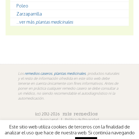
Poleo
Zarzaparrilla
...ver más
plantas medicinales
Los
remedios caseros
,
plantas medicinales
, productos naturales
y el resto de información ofredida en este sitio web debe
tenerse en cuenta únicamente con fines informativos. Antes de
poner en práctica cualquier remedio casero se debe consultar a
un médico, no siendo recomendable el autodiagnóstico ni la
automedicación.
mis remedios
(cc) 2012-2026
Aviso Legal
|
Política de Privacidad
Este sitio web utiliza cookies de terceros con la finalidad de
En los contenidos propios de misremedios. En vídeos y
analizar el uso que hace de nuestra web. Si continúa navegando
fotografías de terceros aplica la licencia de sus