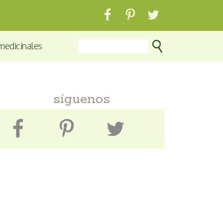
medicinales
síguenos