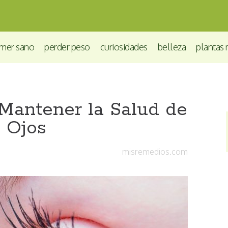
mer sano
perder peso
curiosidades
belleza
plantas 
 Mantener la Salud de
s Ojos
misremedios.com