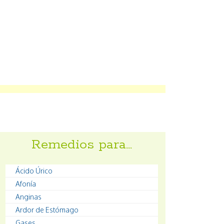
Remedios para…
Ácido Úrico
Afonía
Anginas
Ardor de Estómago
Gases